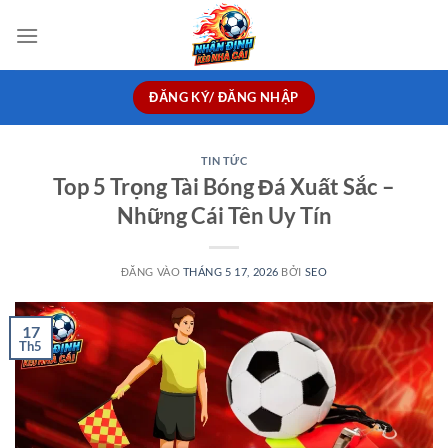
Bỏ
qua
nội
dung
ĐĂNG KÝ/ ĐĂNG NHẬP
TIN TỨC
Top 5 Trọng Tài Bóng Đá Xuất Sắc –
Những Cái Tên Uy Tín
ĐĂNG VÀO
THÁNG 5 17, 2026
BỞI
SEO
17
Th5