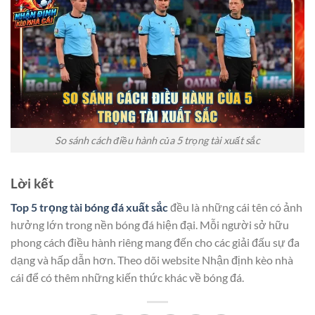
So sánh cách điều hành của 5 trọng tài xuất sắc
Lời kết
Top 5 trọng tài bóng đá xuất sắc
đều là những cái tên có ảnh
hưởng lớn trong nền bóng đá hiện đại. Mỗi người sở hữu
phong cách điều hành riêng mang đến cho các giải đấu sự đa
dạng và hấp dẫn hơn. Theo dõi website Nhận định kèo nhà
cái để có thêm những kiến thức khác về bóng đá.