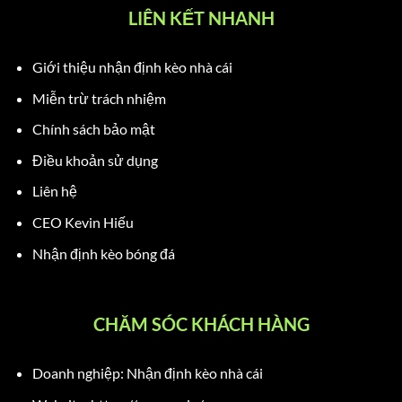
LIÊN KẾT NHANH
Giới thiệu nhận định kèo nhà cái
Miễn trừ trách nhiệm
Chính sách bảo mật
Điều khoản sử dụng
Liên hệ
CEO Kevin Hiếu
Nhận định kèo bóng đá
CHĂM SÓC KHÁCH HÀNG
Doanh nghiệp: Nhận định kèo nhà cái