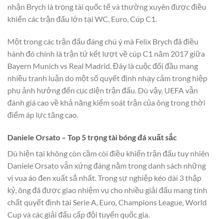
nhận Brych là trọng tài quốc tế và thường xuyên được điều
khiển các trận đấu lớn tại WC, Euro, Cúp C1.
Một trong các trận đấu đáng chú ý mà Felix Brych đã điều
hành đó chính là trận tứ kết lượt về cúp C1 năm 2017 giữa
Bayern Munich vs Real Madrid. Đây là cuộc đối đầu mang
nhiều tranh luận do một số quyết định nhạy cảm trong hiệp
phụ ảnh hưởng đến cục diện trận đấu. Dù vậy, UEFA vẫn
đánh giá cao về khả năng kiểm soát trận của ông trong thời
điểm áp lực tăng cao.
Daniele Orsato – Top 5 trọng tài bóng đá xuất sắc
Dù hiện tại không còn cầm còi điều khiển trận đấu tuy nhiên
Daniele Orsato vẫn xứng đáng nằm trong danh sách những
vị vua áo đen xuất sắ nhất. Trong sự nghiệp kéo dài 3 thập
kỷ, ông đã được giao nhiệm vụ cho nhiều giải đấu mang tính
chất quyết định tại Serie A, Euro, Champions League, World
Cup và các giải đấu cấp đội tuyển quốc gia.