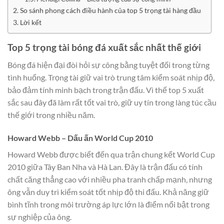
So sánh phong cách điều hành của top 5 trọng tài hàng đầu
Lời kết
Top 5 trọng tài bóng đá xuất sắc nhất thế giới
Bóng đá hiện đại đòi hỏi sự công bằng tuyệt đối trong từng
tình huống. Trọng tài giữ vai trò trung tâm kiểm soát nhịp độ,
bảo đảm tính minh bạch trong trận đấu. Vì thế top 5 xuất
sắc sau đây đã làm rất tốt vai trò, giữ uy tín trong làng túc cầu
thế giới trong nhiều năm.
Howard Webb – Dấu ấn World Cup 2010
Howard Webb được biết đến qua trận chung kết World Cup
2010 giữa Tây Ban Nha và Hà Lan. Đây là trận đấu có tính
chất căng thẳng cao với nhiều pha tranh chấp mạnh, nhưng
ông vẫn duy trì kiểm soát tốt nhịp độ thi đấu. Khả năng giữ
bình tĩnh trong môi trường áp lực lớn là điểm nổi bật trong
sự nghiệp của ông.