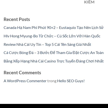
KIẾM
Recent Posts
Canada Hạ Nam Phi Phút 90+2 – Eustaquio Tạo Nên Lịch Sử
Hlv Hong Myung-Bo Từ Chức – Cú Sốc Lớn Với Hàn Quốc
Review Nhà Cái Uy Tín – Top 5 Cái Tên Sáng Giá Nhất
Cá Cược Bóng Đá – 3 Bước Để Tham Gia Đặt Cược An Toàn
Bảng Xếp Hạng Nhà Cái Casino Trực Tuyến Đáng Chơi Nhất
Recent Comments
A WordPress Commenter
trong
Hello SEO Guys!