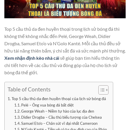
Top 5 cầu thủ da đen huyền thoại trong lịch sử bóng đá thì
không thể không nhắc đến Pelé, George Weah, Didier
Drogba, Samuel Eto’o và N’Golo Kanté. Mỗi cầu thủ đều sở
hữu tài năng thiên bẩm, ý chí sắt đá và sức mạnh phi thường.
Xem nhận định kèo nhà cái
sẽ giúp bạn tìm hiểu thông tin
chi tiết hơn về các cầu thủ và đóng góp của họ cho lịch sử
bóng đá thế giới.
Table of Contents
Top 5 cầu thủ da đen huyền thoại của lịch sử bóng đá
Pelé – Ông vua bóng đá bất diệt
George Weah – Niềm tự hào của lục địa đen
Didier Drogba – Cầu thủ biểu tượng của Chelsea
Samuel Eto’o – Chân sút vĩ đại nhất Cameroon
N’Golo Kanté – Tiền vệ có tư duy đỉnh cao của Pháp