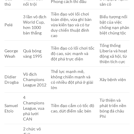
Phong cách thi đấu
thủ
nổi trội
sân cỏ
Tiền đạo với lối chơi
3 lần vô địch
Biểu tượng nổi
toàn diện, vừa ghi bàn
World Cup,
bật của việc
Pelé
vừa kiến tạo và có tư
hơn 1000
chống nạn phân
duy chiến thuật đỉnh
bàn thắng
biệt chủng tộc
cao
Tổng thống
Tiền đạo có lối chơi tốc
George
Quả bóng
Liberia và hoạt
độ cao, sức mạnh và
Weah
vàng 1995
động xã hội, từ
đột phá trực diện
thiện tích cực
Thể lực mạnh mẽ,
Vô địch
Didier
không chiến mạnh và
Champions
Xây bệnh viện
Drogba
có nhiều đột phá ở giải
League 2012
lớn
4
Từ thiện và
Champions
Samuel
Tiền đạo cắm có tốc độ
phát triển nền
League, vua
Eto’o
cao, dứt điểm sắc bén
bóng đá châu
phá lưới
Phi
CAN
2 chức vô