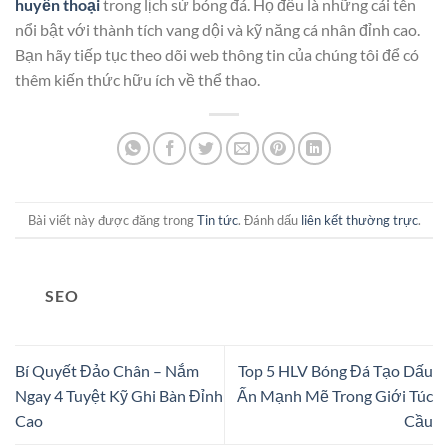
huyền thoại
trong lịch sử bóng đá. Họ đều là những cái tên
nổi bật với thành tích vang dội và kỹ năng cá nhân đỉnh cao.
Bạn hãy tiếp tục theo dõi web thông tin của chúng tôi để có
thêm kiến thức hữu ích về thể thao.
Bài viết này được đăng trong
Tin tức
. Đánh dấu
liên kết thường trực
.
SEO
Bí Quyết Đảo Chân – Nắm
Top 5 HLV Bóng Đá Tạo Dấu
Ngay 4 Tuyệt Kỹ Ghi Bàn Đỉnh
Ấn Mạnh Mẽ Trong Giới Túc
Cao
Cầu