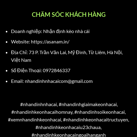
CHĂM SÓC KHÁCH HÀNG
Doanh nghiệp: Nhận định kèo nhà cái
Website:
https://asanam.in/
Địa Chỉ: 73 P. Trần Văn Lai, Mỹ Đình, Từ Liêm, Hà Nội,
Việt Nam
Số Điện Thoại: 0972846337
Email:
nhandinhnhacaicom@gmail.com
#nhandinhnhacai, #nhandinhgiaimakeonhacai,
#nhandinhkeonhacaihomnay, #nhandinhsoikeonhacai,
#xemnhandinhkeonhacai, #nhandinhkeonhacaitructuyen,
#nhandinhkeonhacaiu23chaua,
#nhandinhkeonhacaingoaihanganh