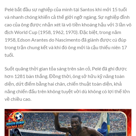
Pelé bắt đầu sự nghiệp của mình tại Santos khi mới 15 tuổi
và nhanh chóng khiến cả thế giới ngỡ ngàng. Sự nghiệp đỉnh
cao của ông được nhận xét là vô tiền khoáng hậu với 3 lần vô
địch World Cup (1958, 1962, 1970). Đặc biệt, trong năm
1958, Edson Arantes do Nascimento đã giành được cú đúp
trong trận chung kết và khi đó ông mới là cậu thiếu niên 17
tuổi.
Suốt quãng thời gian tỏa sáng trên sân cỏ, Pelé đã ghi được
hơn 1281 bàn thắng. Đồng thời, ông sở hữu kỹ năng toàn
diện, dứt điểm bằng hai chân, chiến thuật toàn diện, khả
năng chiến đấu trên không tuyệt vời dù không có lợi thế lớn
về chiều cao.