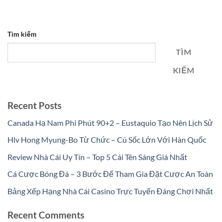
Tìm kiếm
TÌM
KIẾM
Recent Posts
Canada Hạ Nam Phi Phút 90+2 – Eustaquio Tạo Nên Lịch Sử
Hlv Hong Myung-Bo Từ Chức – Cú Sốc Lớn Với Hàn Quốc
Review Nhà Cái Uy Tín – Top 5 Cái Tên Sáng Giá Nhất
Cá Cược Bóng Đá – 3 Bước Để Tham Gia Đặt Cược An Toàn
Bảng Xếp Hạng Nhà Cái Casino Trực Tuyến Đáng Chơi Nhất
Recent Comments