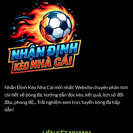
Nhận Định Kèo Nhà Cái mới nhất. Website chuyên phân tích
chi tiết về bóng đá, hướng dẫn đọc kèo, kết quả, lịch sử đối
đầu, phong độ... Trải nghiệm xem trực tuyến bóng đá hấp
dẫn!
LIÊN KẾT NHANH