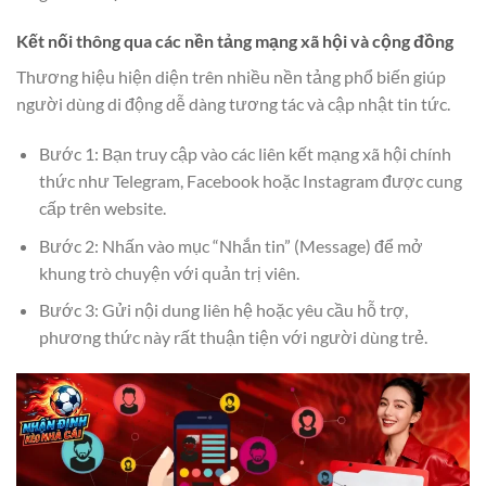
Kết nối thông qua các nền tảng mạng xã hội và cộng đồng
Thương hiệu hiện diện trên nhiều nền tảng phổ biến giúp
người dùng di động dễ dàng tương tác và cập nhật tin tức.
Bước 1: Bạn truy cập vào các liên kết mạng xã hội chính
thức như Telegram, Facebook hoặc Instagram được cung
cấp trên website.
Bước 2: Nhấn vào mục “Nhắn tin” (Message) để mở
khung trò chuyện với quản trị viên.
Bước 3: Gửi nội dung liên hệ hoặc yêu cầu hỗ trợ,
phương thức này rất thuận tiện với người dùng trẻ.