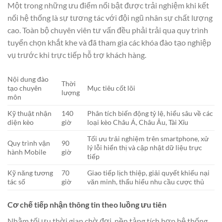
Một trong những ưu điểm nổi bật được trải nghiệm khi kết
nối hệ thống là sự tương tác với đội ngũ nhân sự chất lượng
cao. Toàn bộ chuyên viên tư vấn đều phải trải qua quy trình
tuyển chọn khắt khe và đã tham gia các khóa đào tạo nghiệp
vụ trước khi trực tiếp hỗ trợ khách hàng.
Nội dung đào
Thời
tạo chuyên
Mục tiêu cốt lõi
lượng
môn
Kỹ thuật nhận
140
Phân tích biến động tỷ lệ, hiểu sâu về các
diện kèo
giờ
loại kèo Châu Á, Châu Âu, Tài Xỉu
Tối ưu trải nghiệm trên smartphone, xử
Quy trình vận
90
lý lỗi hiển thị và cập nhật dữ liệu trực
hành Mobile
giờ
tiếp
Kỹ năng tương
70
Giao tiếp lịch thiệp, giải quyết khiếu nại
tác số
giờ
văn minh, thấu hiểu nhu cầu cược thủ
Cơ chế tiếp nhận thông tin theo luồng ưu tiên
Nhằm tối ưu thời gian chờ đợi, nền tảng tích hợp hệ thống