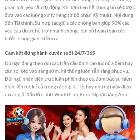
phân loại yêu cầu tự động. Khi bạn liên hệ, thông tin sẽ được
đưa vào các luồng xử lý riêng từ bộ phận Kỹ thuật, Nội dung
đến Tài chính. Sự hợp tác giữa các phòng ban giúp 90% các
yêu cầu được hỗ trợ nhanh chóng, loại bỏ hoàn toàn các
bước trung gian rườm rà.
Cam kết đồng hành xuyên suốt 24/7/365
Dù bạn đang theo dõi các trận cầu đinh cao lúc nửa đêm hay
cần soi kèo vào sáng sớm, hệ thống luôn sẵn sàng phục vụ.
Đội ngũ nhân viên trực luân phiên theo ca, đảm bảo sự hiện
diện liên tục kể cả trong các dịp lễ Tết hay những ngày diễn
ra các giải đấu lớn như World Cup, Euro, Ngoại hạng Anh.