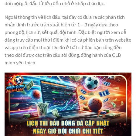
dõi mọi giải đấu từ lớn đến nhỏ ở khắp châu lục.
Ngoài thông tin về lịch đấu, tại đây có đưa ra các phân tích
nhận định trước trận xuất hiện từ 1 – 3 ngày dựa theo
phong độ, lịch sử, kết quả, đội hình. Đặc biệt người xem dễ
dàng truy cập mọi thời điểm khi có cả phiên bản trên website
và app trên điện thoại. Do đó ở bất cứ đâu bạn cũng đều
theo dõi được các trận cầu sôi động, đồng hành của CLB
mình yêu thích.