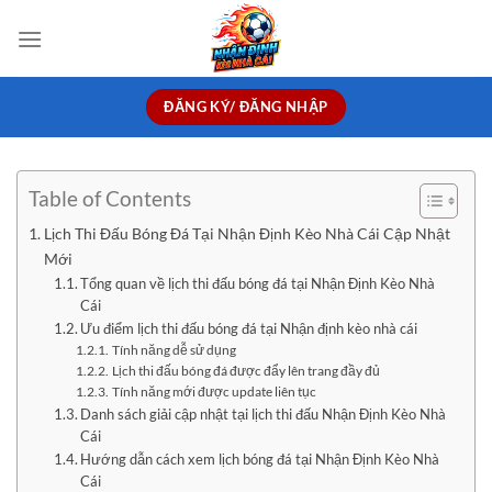
Bỏ
qua
nội
dung
ĐĂNG KÝ/ ĐĂNG NHẬP
Table of Contents
Lịch Thi Đấu Bóng Đá Tại Nhận Định Kèo Nhà Cái Cập Nhật
Mới
Tổng quan về lịch thi đấu bóng đá tại Nhận Định Kèo Nhà
Cái
Ưu điểm lịch thi đấu bóng đá tại Nhận định kèo nhà cái
Tính năng dễ sử dụng
Lịch thi đấu bóng đá được đẩy lên trang đầy đủ
Tính năng mới được update liên tục
Danh sách giải cập nhật tại lịch thi đấu Nhận Định Kèo Nhà
Cái
Hướng dẫn cách xem lịch bóng đá tại Nhận Định Kèo Nhà
Cái