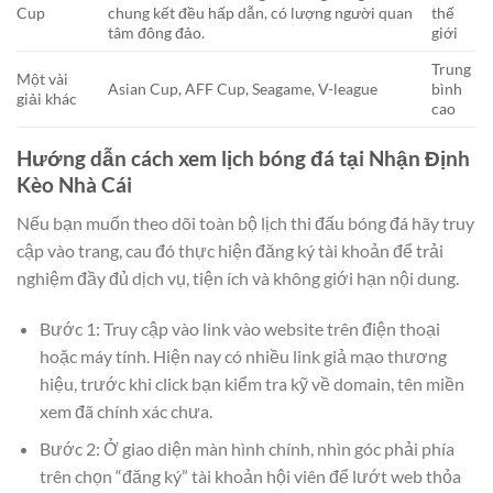
Cup
chung kết đều hấp dẫn, có lượng người quan
thế
tâm đông đảo.
giới
Trung
Một vài
Asian Cup, AFF Cup, Seagame, V-league
bình
giải khác
cao
Hướng dẫn cách xem lịch bóng đá tại Nhận Định
Kèo Nhà Cái
Nếu bạn muốn theo dõi toàn bộ lịch thi đấu bóng đá hãy truy
cập vào trang, cau đó thực hiện đăng ký tài khoản để trải
nghiệm đầy đủ dịch vụ, tiện ích và không giới hạn nội dung.
Bước 1: Truy cập vào link vào website trên điện thoại
hoặc máy tính. Hiện nay có nhiều link giả mạo thương
hiệu, trước khi click bạn kiểm tra kỹ về domain, tên miền
xem đã chính xác chưa.
Bước 2: Ở giao diện màn hình chính, nhìn góc phải phía
trên chọn “đăng ký” tài khoản hội viên để lướt web thỏa