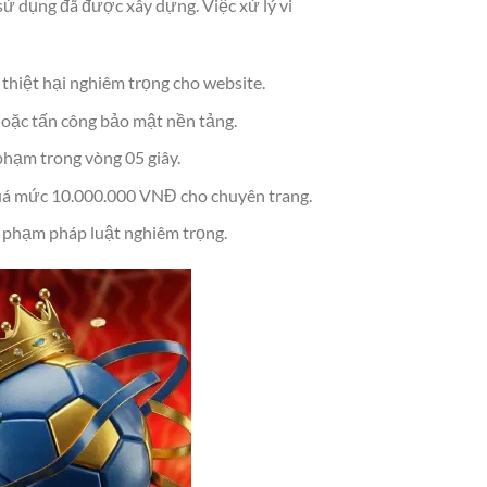
sử dụng đã được xây dựng. Việc xử lý vi
 thiệt hại nghiêm trọng cho website.
 hoặc tấn công bảo mật nền tảng.
 phạm trong vòng 05 giây.
 quá mức 10.000.000 VNĐ cho chuyên trang.
i phạm pháp luật nghiêm trọng.