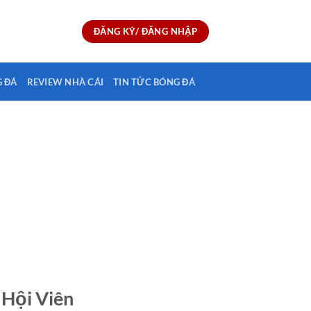
ĐĂNG KÝ/ ĐĂNG NHẬP
G ĐÁ
REVIEW NHÀ CÁI
TIN TỨC BÓNG ĐÁ
 Hội Viên