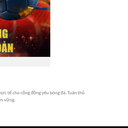
 thực tế cho cộng đồng yêu bóng đá. Tuân thủ
ền vững.