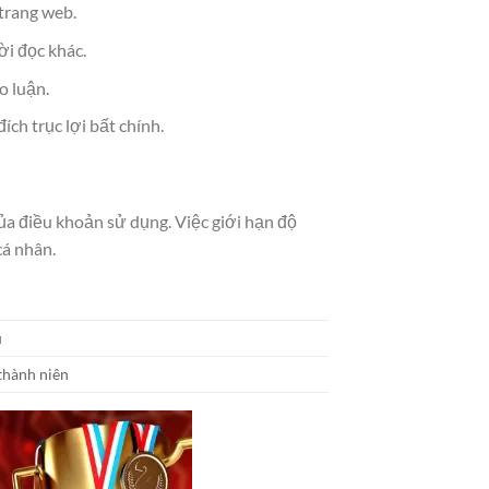
 trang web.
ời đọc khác.
o luận.
ch trục lợi bất chính.
ủa điều khoản sử dụng. Việc giới hạn độ
cá nhân.
u
 thành niên