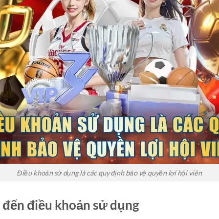
Điều khoản sử dụng là các quy định bảo vệ quyền lợi hội viên
 đến điều khoản sử dụng