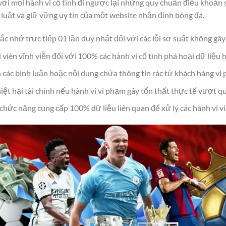
với mọi hành vi cố tình đi ngược lại những quy chuẩn điều khoản 
ật và giữ vững uy tín của một website nhận định bóng đá.
 nhở trực tiếp 01 lần duy nhất đối với các lỗi sơ suất không gây
viên vĩnh viễn đối với 100% các hành vi cố tình phá hoại dữ liệu
ả các bình luận hoặc nội dung chứa thông tin rác từ khách hàng vi
hiệt hại tài chính nếu hành vi vi phạm gây tổn thất thực tế vượt
chức năng cung cấp 100% dữ liệu liên quan để xử lý các hành vi v