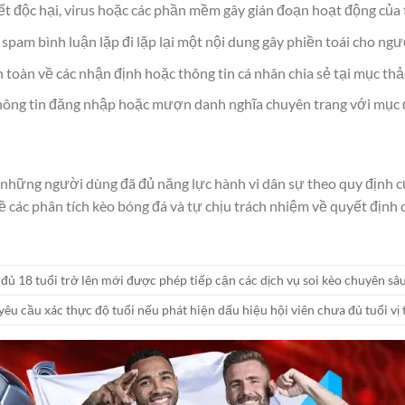
kết độc hại, virus hoặc các phần mềm gây gián đoạn hoạt động của
pam bình luận lặp đi lặp lại một nội dung gây phiền toái cho ngư
 toàn về các nhận định hoặc thông tin cá nhân chia sẻ tại mục thả
hông tin đăng nhập hoặc mượn danh nghĩa chuyên trang với mục đí
o những người dùng đã đủ năng lực hành vi dân sự theo quy định c
 các phân tích kèo bóng đá và tự chịu trách nhiệm về quyết định 
đủ 18 tuổi trở lên mới được phép tiếp cận các dịch vụ soi kèo chuyên sâ
êu cầu xác thực độ tuổi nếu phát hiện dấu hiệu hội viên chưa đủ tuổi vị