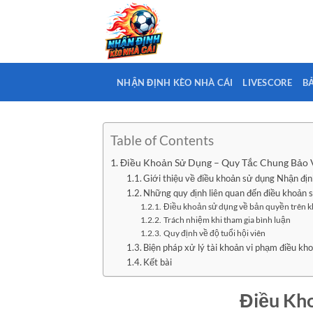
Bỏ
qua
nội
dung
NHẬN ĐỊNH KÈO NHÀ CÁI
LIVESCORE
B
Table of Contents
Điều Khoản Sử Dụng – Quy Tắc Chung Bảo 
Giới thiệu về điều khoản sử dụng Nhận địn
Những quy định liên quan đến điều khoản 
Điều khoản sử dụng về bản quyền trên k
Trách nhiệm khi tham gia bình luận
Quy định về độ tuổi hội viên
Biện pháp xử lý tài khoản vi phạm điều kh
Kết bài
Điều Kho