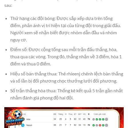
sau:
Thứ hạng các đội bóng: Được sắp xếp dựa trên tổng
điểm, phản ánh vị trí hiện tại của từng đội trong giải đấu.
Người xem sẽ nhận biết được nhóm dẫn đầu và nhóm
nguy cơ.
Điểm số: Được cộng tổng sau mỗi trận đấu thắng, hòa,
thua qua các vòng. Trong đó, thắng nhận về 3 điểm, hòa 1
điểm và thua 0 điểm.
Hiệu số bàn thắng thua: Thê rhieenj chênh lệch bàn thắng
và số lần bị đối phương chọc thưởng lưới đối phương.
Số trận thắng hòa thua: Thống kê kết quả 5 trận gần nhất
nhằm đánh giá phong độ hai đội.