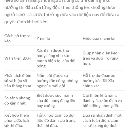
hướng thi đấu của từng đội. Theo thống kê, khoảng 86%
người chơi cá cược thường dựa vào dữ liệu này để đưa ra
quyết định khi soi kèo.
Cách hỗ trợ soi
Ý nghĩa
Hiệu quả mang lại
kèo
Xác định được thứ
Giúp nhận diện kèo
hạng cũng như sức
Vị trí trên BXH
trên và dưới rõ ràng
mạnh hiện tại của đội
hơn.
bóng.
Phân tích điểm
Nắm bắt được xu
Hỗ trợ dự đoán xu
số và hiệu số
hướng tấn công, phòng
hướng kèo Tài Xỉu
bàn thắng thua
ngự của mỗi đội.
chính xác.
Biết được sức mạnh
Cải thiện khả năng
So sánh phong
của đội bóng đang lên
đánh giá sự ổn định và
độ gần nhất
hay xuống.
biến động phong độ.
Kết hợp thêm
Tổng hợp toàn bộ dữ
Đưa ra nhận định một
phong độ, lịch
liệu để đánh giá trạng
cách toàn diện, giảm
sử thi đấu.
thái thi đấu.
sai số trong dự đoán.