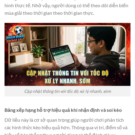
hình thực tế. Nhờ vậy, người dùng có thể theo dõi diễn biến
mùa giải theo thời gian theo thời gian thực.
Cập nhật thông tin với tốc độ xử lý nhanh, sớm
Bảng xếp hạng hỗ trợ hiệu quả khi nhận định và soi kèo
Dữ liệu này là cơ sở quan trọng giúp người chơi phân tích
các hình thức kèo hiệu quả hơn. Thông qua vị trí, điểm số và
hiệu số bàn thắng thua người dùng có thể đánh giá xu