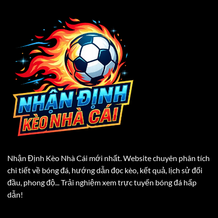
Nhận Định Kèo Nhà Cái mới nhất. Website chuyên phân tích
chi tiết về bóng đá, hướng dẫn đọc kèo, kết quả, lịch sử đối
đầu, phong độ... Trải nghiệm xem trực tuyến bóng đá hấp
dẫn!