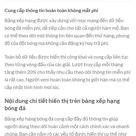
Cung cấp thông tin hoàn toàn không mất phí
Bảng xếp hạng được xây dựng với mục mang đến dữ liệu
bóng đá miễn phí, dễ tiếp cận cho tất cả người hâm mộ. Bạn
có thể theo dõi mọi thông tin liên quan đến thứ hạng, phong
độ của đội bóng mà không cần đăng ký hay trả phí.
Toàn bộ dữ liệu được hiển thị công khai và cung cấp liên tục
theo từng vòng đấu của các giải. Lượt truy cập mỗi tháng
tăng thêm 20% cho thấy nhu cầu theo dõi thông tin miễn phí
là rất cao. Người xem hoàn toàn không bị giới hạn mà có thể
cập nhật tình hình mọi lúc.
Nội dung chi tiết hiển thị trên bảng xếp hạng
bóng đá
Bảng xếp hạng bóng đá cung cấp đầy đủ thông tin giúp
người dùng theo dõi toàn cảnh một cách chính xác và nhanh
chóng. Bạn cần nắm rõ các yếu tố được hiển thị cụ thể như