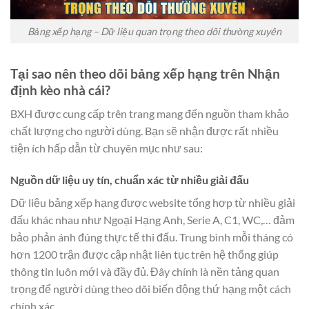
Bảng xếp hạng – Dữ liệu quan trọng theo dõi thường xuyên
Tại sao nên theo dõi bảng xếp hạng trên Nhận
định kèo nhà cái?
BXH được cung cấp trên trang mang đến nguồn tham khảo
chất lượng cho người dùng. Bạn sẽ nhận được rất nhiều
tiện ích hấp dẫn từ chuyên mục như sau:
Nguồn dữ liệu uy tín, chuẩn xác từ nhiều giải đấu
Dữ liệu bảng xếp hạng được website tổng hợp từ nhiều giải
đấu khác nhau như Ngoại Hạng Anh, Serie A, C1, WC,… đảm
bảo phản ánh đúng thực tế thi đấu. Trung bình mỗi tháng có
hơn 1200 trận được cập nhật liên tục trên hệ thống giúp
thông tin luôn mới và đầy đủ. Đây chính là nền tảng quan
trọng để người dùng theo dõi biến động thứ hạng một cách
chính xác.