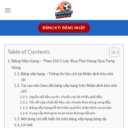
Bỏ
qua
nội
dung
ĐĂNG KÝ/ ĐĂNG NHẬP
Table of Contents
Bảng Xếp Hạng – Theo Dõi Cuộc Đua Thứ Hạng Qua Từng
Vòng
Bảng xếp hạng – Thông tin hữu ích tại Nhận định kèo nhà
cái
Tại sao nên theo dõi bảng xếp hạng trên Nhận định kèo nhà
cái?
Nguồn dữ liệu uy tín, chuẩn xác từ nhiều giải đấu
Tốc độ cập nhật dữ liệu cực nhanh theo từng vòng đấu
Bảng xếp hạng hỗ trợ hiệu quả khi nhận định và soi kèo
Cung cấp thông tin hoàn toàn không mất phí
Nội dung chi tiết hiển thị trên bảng xếp hạng bóng đá
Lời kết